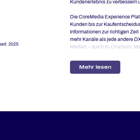
Kundenerlebnis zu verbessern u
Die CoreMedia Experience Platf
Kunden bis zur Kaufentscheidung 
Informationen zur richtigen Zei
mehr Kanäle als jede andere DXP
seit: 2025
Medien – durch KI-Chatbots, M
menschlicher Interaktion wird d
Mehr lesen
Weltweite bekannte B2C- und 
Bahn, Claas, DAK-Gesundheit u
des Kundenerlebnis zu erweiter
CoreMedia Experience Platfor
Smart Content Management
Erstellen Sie hochgradig anspr
Sprachen – optimiert mit KI.