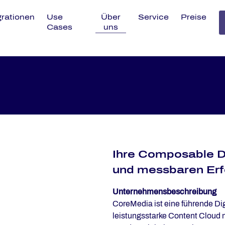
grationen
Use
Über
Service
Preise
Cases
uns
Ihre Com­po­s­a­ble DX
und mess­ba­ren Er­f
Unternehmensbeschreibung
CoreMedia ist eine führende Dig
leistungsstarke Content Cloud