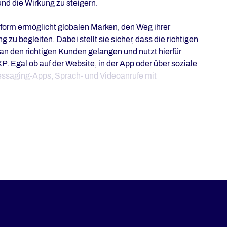
nd die Wirkung zu steigern.
orm ermöglicht globalen Marken, den Weg ihrer
zu begleiten. Dabei stellt sie sicher, dass die richtigen
t an den richtigen Kunden gelangen und nutzt hierfür
. Egal ob auf der Website, in der App oder über soziale
essaging-Apps, Sprach- und Videoanrufe mit
ie Kaufreise einfach und spannend gestaltet.
B2B-Marken wie Deutsche Telekom, Henkel, Deutsche
nd Finnair vertrauen auf CoreMedia, um die Grenzen
n.
m – unsere Lösungen
echenden Content für alle Kanäle, Regionen und