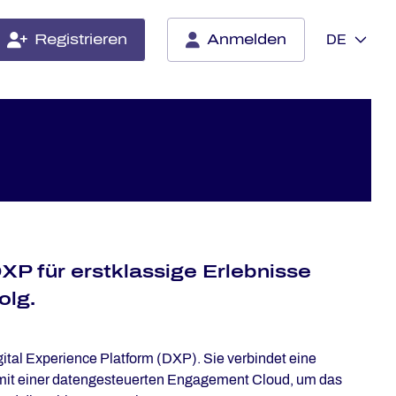
Registrieren
Anmelden
DE
P für erst­klas­si­ge Er­leb­nis­se
olg.
ital Experience Platform (DXP). Sie verbindet eine
 mit einer datengesteuerten Engagement Cloud, um das