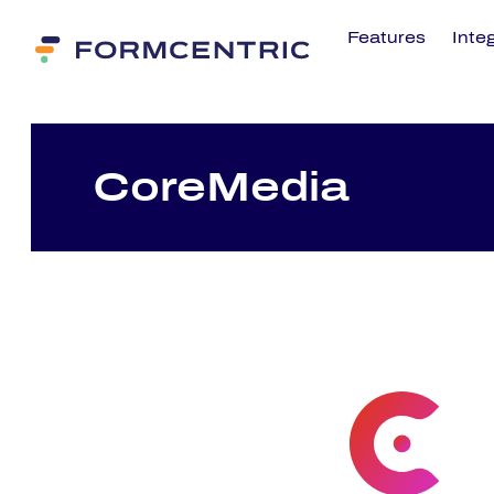
Features
Inte
Co­re­Me­dia