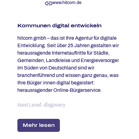
www.hitcom.de
Kom­mu­nen di­gi­tal ent­wi­ckeln
hitcom gmbh – das ist Ihre Agentur für digitale
Entwicklung. Seit über 25 Jahren gestalten wir
herausragende Internetauftritte für Städte,
Gemeinden, Landkreise und Energieversorger.
Im Süden von Deutschland sind wir
branchenführend und wissen ganz genau, was
Ihre Bürger:innen digital begeistert:
herausragender Online-Bürgerservice.
Next Level: disgovery
CMS war gestern! Entdecken Sie die Software
der Zukunft und bringen Sie Ihre Stadt,
Mehr lesen
Gemeinde oder Landkreis auf das nächste
Level. Die digitale Verwaltung der Zukunft geht