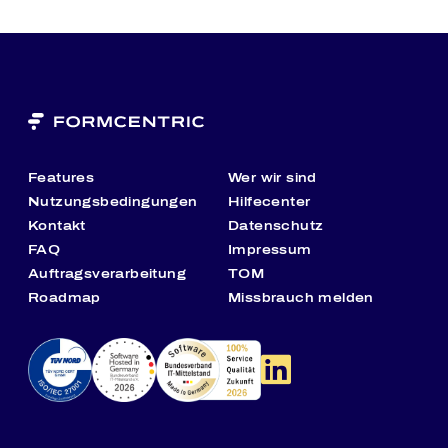
völlig neue Wege und setzt auf OpenData, User
Experience (UX) und Künstliche Intelligenz
(KI). Unsere Software dis
gov
ery ist exakt für
diese Anforderungen gedacht und gemacht.
Gefördert vom Land Baden-Württemberg ist
dis
gov
ery fokussiert auf Zielgruppe, Usability
und maximale Performance. Die kommunale
Internetseite der Zukunft:
Features
Wer wir sind
Nutzungsbedingungen
Hilfecenter
integriert Inhalte verschiedenster Anbieter
Kontakt
Datenschutz
(wie z.B. Formcentric)
FAQ
Impressum
bringt alle Besucher:innen schnellstmöglich
Auftragsverarbeitung
TOM
ans Ziel
Roadmap
Missbrauch melden
schafft digitale Erlebnisse
Mehr als 2,5 Millionen Bürger:innen vertrauen
bereits heute auf die serviceorientierten
Lösungen von hitcom. Knapp 50 Expertinnen
und Experten daran jeden Tag mit viel