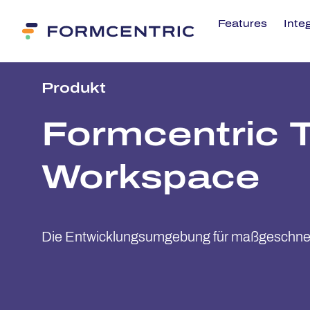
Features
Inte
Pro­dukt
Form­cen­tric T
Workspace
Die Entwicklungsumgebung für maßgeschnei