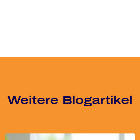
Wei­te­re Blog­ar­ti­kel