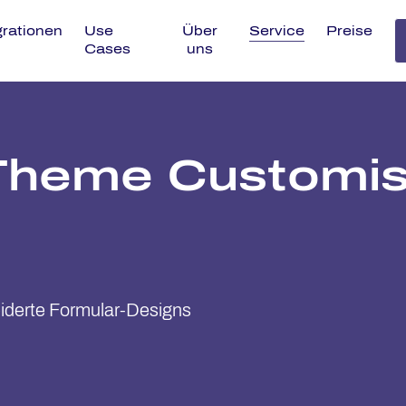
grationen
Use
Über
Service
Preise
Cases
uns
heme Custo­mi­s­a
derte Formular-Designs