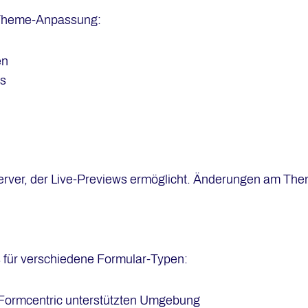
r Theme-Anpassung:
en
ts
erver, der Live-Previews ermöglicht. Änderungen am The
s für verschiedene Formular-Typen:
n Formcentric unterstützten Umgebung