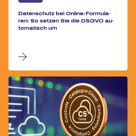
Da­ten­schutz bei On­line-For­mu­la­
ren: So set­zen Sie die DSGVO au­
to­ma­tisch um