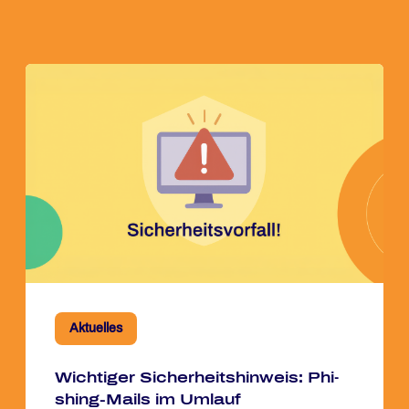
Aktuelles
Wich­ti­ger Si­cher­heits­hin­weis: Phi­
shing-Mails im Um­lauf