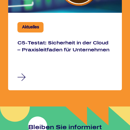
Aktuelles
C5-Tes­tat: Si­cher­heit in der Cloud
– Pra­xis­leit­fa­den für Un­ter­neh­men
Blei­ben Sie in­for­miert