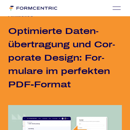
Ak­tu­el­les
Op­ti­mier­te Da­ten­
über­tra­gung und Cor­
po­ra­te De­sign: For­
mu­la­re im per­fek­ten
PDF-For­mat